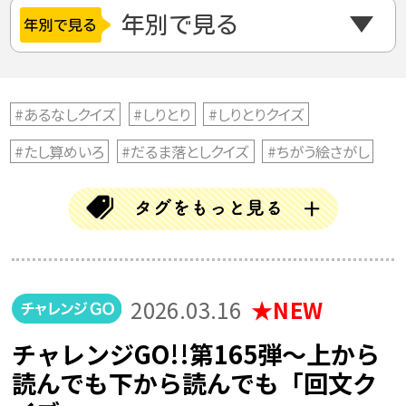
#あるなしクイズ
#しりとり
#しりとりクイズ
#たし算めいろ
#だるま落としクイズ
#ちがう絵さがし
#ちがう絵探し
#とんちクイズ
#なぞなぞ
#ならび替えクイズ
#ならべかえクイズ
#ならべ替えクイズ
#ひらめきクイズ
#まちがい探し
#アハムービー
#アハ動画
#クイズ
#クリスマス
2026.03.16
#クロスワード
#チャレンジGO
#チャレンジゴー
チャレンジGO!!第165弾〜上から
#ハロウィン
#バラバラ漢字クイズ
#ブロック当て
読んでも下から読んでも「回文ク