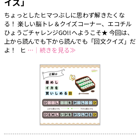
イズ」
#三文字熟語
#三文字熟語クイズ
#並べかえクイズ
ちょっとしたヒマつぶしに思わず解きたくな
#並べ替えクイズ
#乳歯調査
#仲間はずれクイズ
る！ 楽しい脳トレ＆クイズコーナー、エコチル
#動画
#同じイラスト探し
#同じ数字探し
ひょうごチャレンジGO!!へようこそ★ 今回は、
上から読んでも下から読んでも「回文クイズ」だ
#同じ絵さがし
#同じ絵クイズ
#四字熟語パズル
よ！ ヒ
…｜続きを見る≫
#回文クイズ
#学童期検査
#対義語クイズ
#数字クイズ
#文字並べ替えクイズ
#法則クイズ
#漢字まちがい探し
#漢字クイズ
#漢字バラバラクイズ
#漢字穴埋めクイズ
#漢字間違いさがし
#漢字間違い探し
#熟語クイズ
#穴埋めクイズ
#算数クイズ
#脳トレ
#計算クイズ
#記憶力
#謎トレ
#謎解き
#謎解きクイズ
#迷路
#違う絵探し