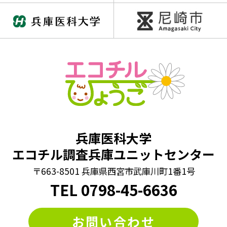
#並べ替えクイズ
#乳歯調査
#仲間はずれクイズ
#動画
#同じイラスト探し
#同じ数字探し
#同じ絵さがし
#同じ絵クイズ
#四字熟語パズル
#回文クイズ
#学童期検査
#対義語クイズ
#数字クイズ
#文字並べ替えクイズ
#法則クイズ
#漢字まちがい探し
#漢字クイズ
#漢字バラバラクイズ
兵庫医科大学
#漢字穴埋めクイズ
#漢字間違いさがし
エコチル調査兵庫ユニットセンター
#漢字間違い探し
#熟語クイズ
#穴埋めクイズ
〒663-8501 兵庫県西宮市武庫川町1番1号
#算数クイズ
#脳トレ
#計算クイズ
#記憶力
#謎トレ
TEL
0798
-
45-6636
#謎解き
#謎解きクイズ
#迷路
#違う絵探し
お問い合わせ
#間違い探し