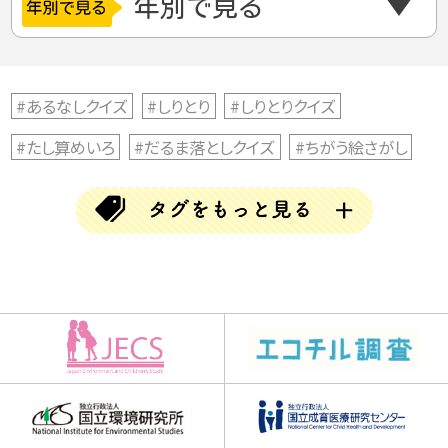
#あるなしクイズ
#しりとり
#しりとりクイズ
#たし算めいろ
#だるま落としクイズ
#ちがう絵さがし
#ちがう絵探し
#とんちクイズ
#なぞなぞ
#ならび替えクイズ
#ならべかえクイズ
#ならべ替えクイズ
#ひらめきクイズ
#まちがい探し
#アハムービー
#アハ動画
#クイズ
#クリスマス
#クロスワード
#チャレンジGO
#チャレンジゴー
#ハロウィン
#バラバラ漢字クイズ
#ブロック当て
#三文字熟語
#三文字熟語クイズ
#並べかえクイズ