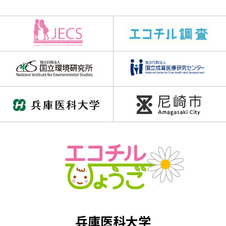
#アハムービー
#アハ動画
#クイズ
#クリスマス
#クロスワード
#チャレンジGO
#チャレンジゴー
#ハロウィン
#バラバラ漢字クイズ
#ブロック当て
#三文字熟語
#三文字熟語クイズ
#並べかえクイズ
#並べ替えクイズ
#乳歯調査
#仲間はずれクイズ
#動画
#同じイラスト探し
#同じ数字探し
#同じ絵さがし
#同じ絵クイズ
#四字熟語パズル
#回文クイズ
#学童期検査
#対義語クイズ
#数字クイズ
#文字並べ替えクイズ
#法則クイズ
#漢字まちがい探し
#漢字クイズ
#漢字バラバラクイズ
兵庫医科大学
#漢字穴埋めクイズ
#漢字間違いさがし