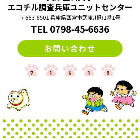
エコチル調査兵庫ユニットセンター
#漢字間違い探し
#熟語クイズ
#穴埋めクイズ
〒663-8501 兵庫県西宮市武庫川町1番1号
#算数クイズ
#脳トレ
#計算クイズ
#記憶力
#謎トレ
TEL
0798
-
45-6636
#謎解き
#謎解きクイズ
#迷路
#違う絵探し
お問い合わせ
#間違い探し