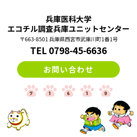
#漢字まちがい探し
#漢字クイズ
#漢字バラバラクイズ
兵庫医科大学
#漢字穴埋めクイズ
#漢字間違いさがし
エコチル調査兵庫ユニットセンター
#漢字間違い探し
#熟語クイズ
#穴埋めクイズ
〒663-8501 兵庫県西宮市武庫川町1番1号
#算数クイズ
#脳トレ
#計算クイズ
#記憶力
#謎トレ
TEL
0798
-
45-6636
#謎解き
#謎解きクイズ
#迷路
#違う絵探し
お問い合わせ
#間違い探し