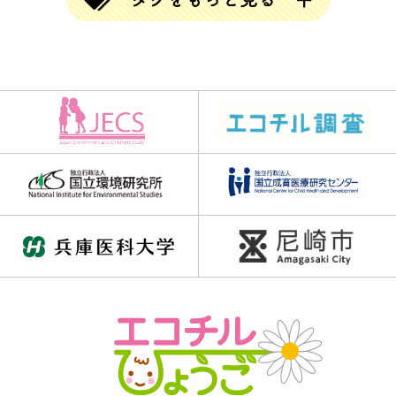
#ならび替えクイズ
#ならべかえクイズ
#ならべ替えクイズ
#ひらめきクイズ
#まちがい探し
#アハムービー
#アハ動画
#クイズ
#クリスマス
#クロスワード
#チャレンジGO
#チャレンジゴー
#ハロウィン
#バラバラ漢字クイズ
#ブロック当て
#三文字熟語
#三文字熟語クイズ
#並べかえクイズ
#並べ替えクイズ
#乳歯調査
#仲間はずれクイズ
#動画
#同じイラスト探し
#同じ数字探し
#同じ絵さがし
#同じ絵クイズ
#四字熟語パズル
#回文クイズ
#学童期検査
#対義語クイズ
#数字クイズ
#文字並べ替えクイズ
#法則クイズ