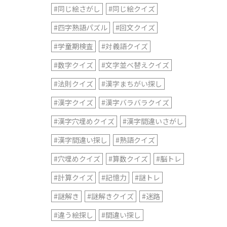
#同じ絵さがし
#同じ絵クイズ
#四字熟語パズル
#回文クイズ
#学童期検査
#対義語クイズ
#数字クイズ
#文字並べ替えクイズ
#法則クイズ
#漢字まちがい探し
#漢字クイズ
#漢字バラバラクイズ
#漢字穴埋めクイズ
#漢字間違いさがし
#漢字間違い探し
#熟語クイズ
#穴埋めクイズ
#算数クイズ
#脳トレ
#計算クイズ
#記憶力
#謎トレ
#謎解き
#謎解きクイズ
#迷路
#違う絵探し
#間違い探し