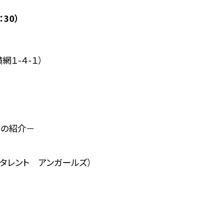
：30）
１-４-１）
との紹介－
タレント アンガールズ）