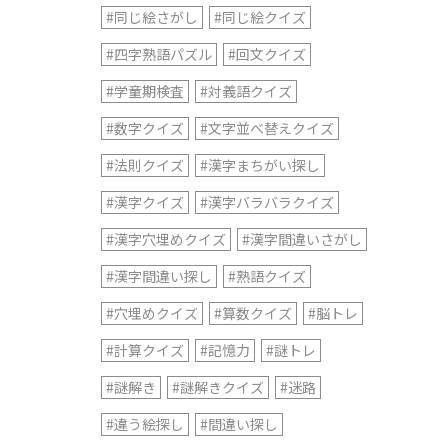
#同じ絵さがし
#同じ絵クイズ
#四字熟語パズル
#回文クイズ
#学童期検査
#対義語クイズ
#数字クイズ
#文字並べ替えクイズ
#法則クイズ
#漢字まちがい探し
#漢字クイズ
#漢字バラバラクイズ
#漢字穴埋めクイズ
#漢字間違いさがし
#漢字間違い探し
#熟語クイズ
#穴埋めクイズ
#算数クイズ
#脳トレ
#計算クイズ
#記憶力
#謎トレ
#謎解き
#謎解きクイズ
#迷路
#違う絵探し
#間違い探し