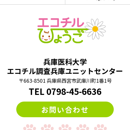
#動画
#同じイラスト探し
#同じ数字探し
#同じ絵さがし
#同じ絵クイズ
#四字熟語パズル
#回文クイズ
#学童期検査
#対義語クイズ
#数字クイズ
#文字並べ替えクイズ
#法則クイズ
#漢字まちがい探し
#漢字クイズ
#漢字バラバラクイズ
兵庫医科大学
#漢字穴埋めクイズ
#漢字間違いさがし
エコチル調査兵庫ユニットセンター
#漢字間違い探し
#熟語クイズ
#穴埋めクイズ
〒663-8501 兵庫県西宮市武庫川町1番1号
#算数クイズ
#脳トレ
#計算クイズ
#記憶力
#謎トレ
TEL
0798
-
45-6636
#謎解き
#謎解きクイズ
#迷路
#違う絵探し
お問い合わせ
#間違い探し