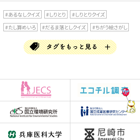
#あるなしクイズ
#しりとり
#しりとりクイズ
#たし算めいろ
#だるま落としクイズ
#ちがう絵さがし
#ちがう絵探し
#とんちクイズ
#なぞなぞ
#ならび替えクイズ
#ならべかえクイズ
#ならべ替えクイズ
#ひらめきクイズ
#まちがい探し
#アハムービー
#アハ動画
#クイズ
#クリスマス
#クロスワード
#チャレンジGO
#チャレンジゴー
#ハロウィン
#バラバラ漢字クイズ
#ブロック当て
#三文字熟語
#三文字熟語クイズ
#並べかえクイズ
#並べ替えクイズ
#乳歯調査
#仲間はずれクイズ