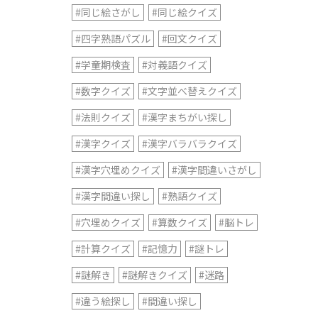
#同じ絵さがし
#同じ絵クイズ
#四字熟語パズル
#回文クイズ
#学童期検査
#対義語クイズ
#数字クイズ
#文字並べ替えクイズ
#法則クイズ
#漢字まちがい探し
#漢字クイズ
#漢字バラバラクイズ
#漢字穴埋めクイズ
#漢字間違いさがし
#漢字間違い探し
#熟語クイズ
#穴埋めクイズ
#算数クイズ
#脳トレ
#計算クイズ
#記憶力
#謎トレ
#謎解き
#謎解きクイズ
#迷路
#違う絵探し
#間違い探し