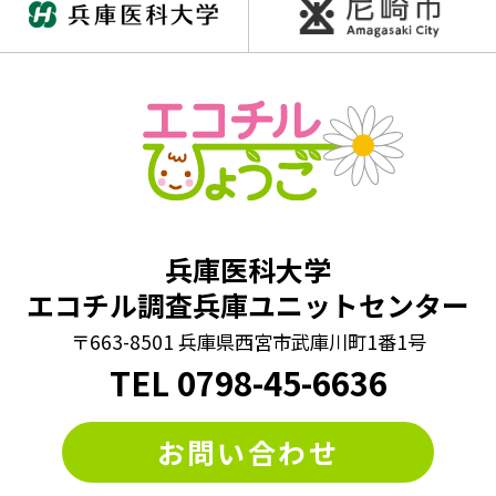
#動画
#同じイラスト探し
#同じ数字探し
#同じ絵さがし
#同じ絵クイズ
#四字熟語パズル
#回文クイズ
#学童期検査
#対義語クイズ
#数字クイズ
#文字並べ替えクイズ
#法則クイズ
#漢字まちがい探し
#漢字クイズ
#漢字バラバラクイズ
兵庫医科大学
#漢字穴埋めクイズ
#漢字間違いさがし
エコチル調査兵庫ユニットセンター
#漢字間違い探し
#熟語クイズ
#穴埋めクイズ
〒663-8501 兵庫県西宮市武庫川町1番1号
#算数クイズ
#脳トレ
#計算クイズ
#記憶力
#謎トレ
TEL
0798
-
45-6636
#謎解き
#謎解きクイズ
#迷路
#違う絵探し
お問い合わせ
#間違い探し