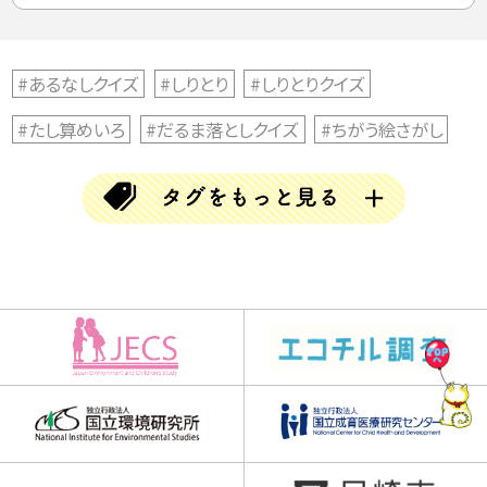
#あるなしクイズ
#しりとり
#しりとりクイズ
#たし算めいろ
#だるま落としクイズ
#ちがう絵さがし
#ちがう絵探し
#とんちクイズ
#なぞなぞ
#ならび替えクイズ
#ならべかえクイズ
#ならべ替えクイズ
#ひらめきクイズ
#まちがい探し
#アハムービー
#アハ動画
#クイズ
#クリスマス
#クロスワード
#チャレンジGO
#チャレンジゴー
#ハロウィン
#バラバラ漢字クイズ
#ブロック当て
#三文字熟語
#三文字熟語クイズ
#並べかえクイズ
#並べ替えクイズ
#乳歯調査
#仲間はずれクイズ