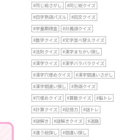
#同じ絵さがし
#同じ絵クイズ
#四字熟語パズル
#回文クイズ
#学童期検査
#対義語クイズ
#数字クイズ
#文字並べ替えクイズ
#法則クイズ
#漢字まちがい探し
#漢字クイズ
#漢字バラバラクイズ
#漢字穴埋めクイズ
#漢字間違いさがし
#漢字間違い探し
#熟語クイズ
#穴埋めクイズ
#算数クイズ
#脳トレ
#計算クイズ
#記憶力
#謎トレ
#謎解き
#謎解きクイズ
#迷路
#違う絵探し
#間違い探し