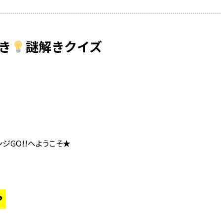
き
謎解きクイズ
ジGO!!へようこそ★
？