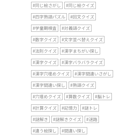
#同じ絵さがし
#同じ絵クイズ
#四字熟語パズル
#回文クイズ
#学童期検査
#対義語クイズ
#数字クイズ
#文字並べ替えクイズ
#法則クイズ
#漢字まちがい探し
#漢字クイズ
#漢字バラバラクイズ
#漢字穴埋めクイズ
#漢字間違いさがし
#漢字間違い探し
#熟語クイズ
#穴埋めクイズ
#算数クイズ
#脳トレ
#計算クイズ
#記憶力
#謎トレ
#謎解き
#謎解きクイズ
#迷路
#違う絵探し
#間違い探し