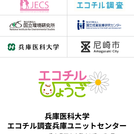
#クロスワード
#チャレンジGO
#チャレンジゴー
#ハロウィン
#バラバラ漢字クイズ
#ブロック当て
#三文字熟語
#三文字熟語クイズ
#並べかえクイズ
#並べ替えクイズ
#乳歯調査
#仲間はずれクイズ
#動画
#同じイラスト探し
#同じ数字探し
#同じ絵さがし
#同じ絵クイズ
#四字熟語パズル
#回文クイズ
#学童期検査
#対義語クイズ
#数字クイズ
#文字並べ替えクイズ
#法則クイズ
#漢字まちがい探し
#漢字クイズ
#漢字バラバラクイズ
兵庫医科大学
#漢字穴埋めクイズ
#漢字間違いさがし
エコチル調査兵庫ユニットセンター
#漢字間違い探し
#熟語クイズ
#穴埋めクイズ