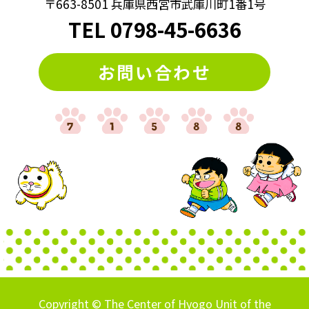
〒663-8501 兵庫県西宮市武庫川町1番1号
#算数クイズ
#脳トレ
#計算クイズ
#記憶力
#謎トレ
TEL
0798
-
45-6636
#謎解き
#謎解きクイズ
#迷路
#違う絵探し
お問い合わせ
#間違い探し
Copyright © The Center of Hyogo Unit of the