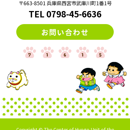
〒663-8501 兵庫県西宮市武庫川町1番1号
#算数クイズ
#脳トレ
#計算クイズ
#記憶力
#謎トレ
TEL
0798
-
45-6636
#謎解き
#謎解きクイズ
#迷路
#違う絵探し
お問い合わせ
#間違い探し
Copyright © The Center of Hyogo Unit of the