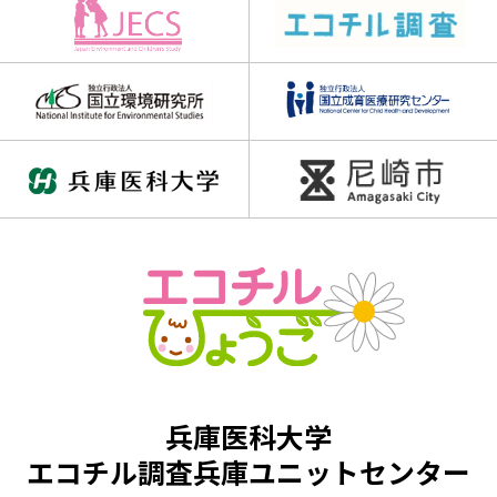
#クロスワード
#チャレンジGO
#チャレンジゴー
#ハロウィン
#バラバラ漢字クイズ
#ブロック当て
#三文字熟語
#三文字熟語クイズ
#並べかえクイズ
#並べ替えクイズ
#乳歯調査
#仲間はずれクイズ
#動画
#同じイラスト探し
#同じ数字探し
#同じ絵さがし
#同じ絵クイズ
#四字熟語パズル
#回文クイズ
#学童期検査
#対義語クイズ
#数字クイズ
#文字並べ替えクイズ
#法則クイズ
#漢字まちがい探し
#漢字クイズ
#漢字バラバラクイズ
兵庫医科大学
#漢字穴埋めクイズ
#漢字間違いさがし
エコチル調査兵庫ユニットセンター
#漢字間違い探し
#熟語クイズ
#穴埋めクイズ