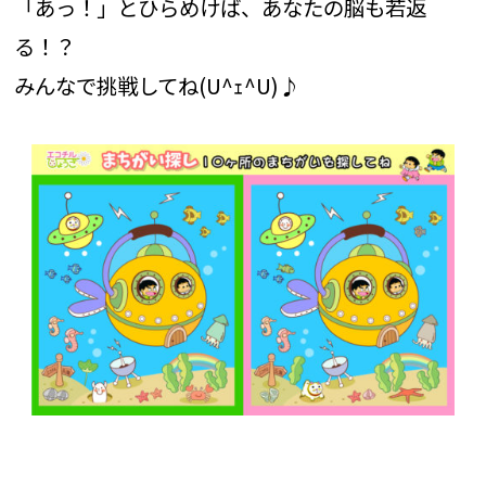
「あっ！」とひらめけば、あなたの脳も若返
る！？
みんなで挑戦してね(U^ｪ^U)♪