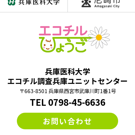
#動画
#同じイラスト探し
#同じ数字探し
#同じ絵さがし
#同じ絵クイズ
#四字熟語パズル
#回文クイズ
#学童期検査
#対義語クイズ
#数字クイズ
#文字並べ替えクイズ
#法則クイズ
#漢字まちがい探し
#漢字クイズ
#漢字バラバラクイズ
兵庫医科大学
#漢字穴埋めクイズ
#漢字間違いさがし
エコチル調査兵庫ユニットセンター
#漢字間違い探し
#熟語クイズ
#穴埋めクイズ
〒663-8501 兵庫県西宮市武庫川町1番1号
#算数クイズ
#脳トレ
#計算クイズ
#記憶力
#謎トレ
TEL
0798
-
45-6636
#謎解き
#謎解きクイズ
#迷路
#違う絵探し
お問い合わせ
#間違い探し