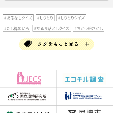
#あるなしクイズ
#しりとり
#しりとりクイズ
#たし算めいろ
#だるま落としクイズ
#ちがう絵さがし
#ちがう絵探し
#とんちクイズ
#なぞなぞ
#ならび替えクイズ
#ならべかえクイズ
#ならべ替えクイズ
#ひらめきクイズ
#まちがい探し
#アハムービー
#アハ動画
#クイズ
#クリスマス
#クロスワード
#チャレンジGO
#チャレンジゴー
#ハロウィン
#バラバラ漢字クイズ
#ブロック当て
#三文字熟語
#三文字熟語クイズ
#並べかえクイズ
#並べ替えクイズ
#乳歯調査
#仲間はずれクイズ