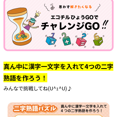
真ん中に漢字一文字を入れて4つの二字
熟語を作ろう！
みんなで挑戦してね(U^ｪ^U)♪