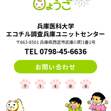
#数字クイズ
#文字並べ替えクイズ
#法則クイズ
#漢字まちがい探し
#漢字クイズ
#漢字バラバラクイズ
兵庫医科大学
#漢字穴埋めクイズ
#漢字間違いさがし
エコチル調査兵庫ユニットセンター
#漢字間違い探し
#熟語クイズ
#穴埋めクイズ
〒663-8501 兵庫県西宮市武庫川町1番1号
#算数クイズ
#脳トレ
#計算クイズ
#記憶力
#謎トレ
TEL
0798
-
45-6636
#謎解き
#謎解きクイズ
#迷路
#違う絵探し
お問い合わせ
#間違い探し