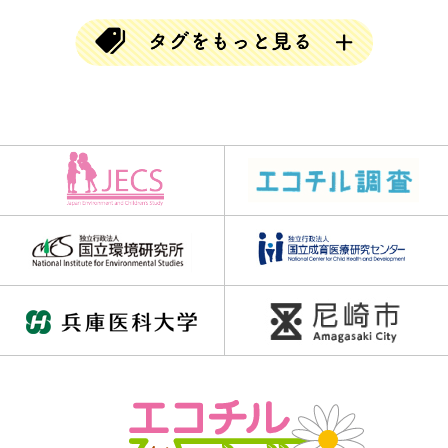
#ちがう絵探し
#とんちクイズ
#なぞなぞ
#ならび替えクイズ
#ならべかえクイズ
#ならべ替えクイズ
#ひらめきクイズ
#まちがい探し
#アハムービー
#アハ動画
#クイズ
#クリスマス
#クロスワード
#チャレンジGO
#チャレンジゴー
#ハロウィン
#バラバラ漢字クイズ
#ブロック当て
#三文字熟語
#三文字熟語クイズ
#並べかえクイズ
#並べ替えクイズ
#乳歯調査
#仲間はずれクイズ
#動画
#同じイラスト探し
#同じ数字探し
#同じ絵さがし
#同じ絵クイズ
#四字熟語パズル
#回文クイズ
#学童期検査
#対義語クイズ