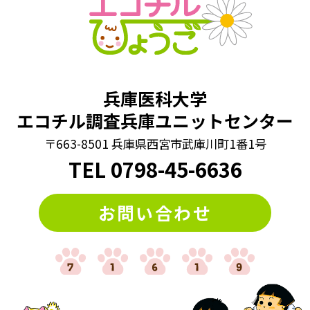
#回文クイズ
#学童期検査
#対義語クイズ
#数字クイズ
#文字並べ替えクイズ
#法則クイズ
#漢字まちがい探し
#漢字クイズ
#漢字バラバラクイズ
兵庫医科大学
#漢字穴埋めクイズ
#漢字間違いさがし
エコチル調査兵庫ユニットセンター
#漢字間違い探し
#熟語クイズ
#穴埋めクイズ
〒663-8501 兵庫県西宮市武庫川町1番1号
#算数クイズ
#脳トレ
#計算クイズ
#記憶力
#謎トレ
TEL
0798
-
45-6636
#謎解き
#謎解きクイズ
#迷路
#違う絵探し
お問い合わせ
#間違い探し