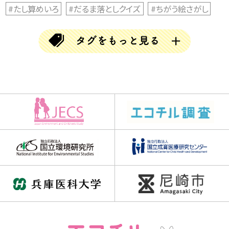
#たし算めいろ
#だるま落としクイズ
#ちがう絵さがし
#ちがう絵探し
#とんちクイズ
#なぞなぞ
#ならび替えクイズ
#ならべかえクイズ
#ならべ替えクイズ
#ひらめきクイズ
#まちがい探し
#アハムービー
#アハ動画
#クイズ
#クリスマス
#クロスワード
#チャレンジGO
#チャレンジゴー
#ハロウィン
#バラバラ漢字クイズ
#ブロック当て
#三文字熟語
#三文字熟語クイズ
#並べかえクイズ
#並べ替えクイズ
#乳歯調査
#仲間はずれクイズ
#動画
#同じイラスト探し
#同じ数字探し
#同じ絵さがし
#同じ絵クイズ
#四字熟語パズル