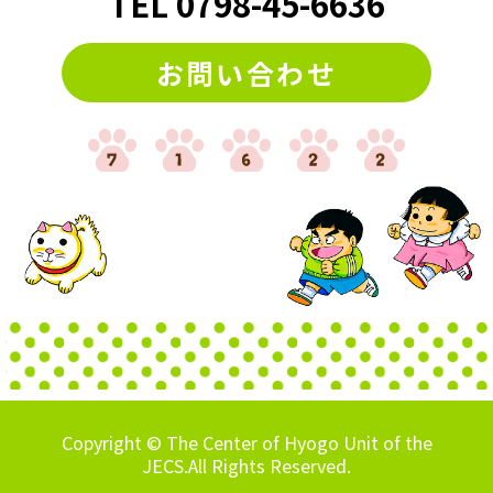
TEL
0798
-
45-6636
お問い合わせ
Copyright © The Center of Hyogo Unit of the
JECS.All Rights Reserved.