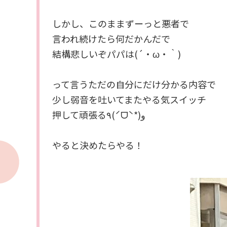
しかし、このままずーっと悪者で
言われ続けたら何だかんだで
結構悲しいぞパパは(´・ω・｀)
って言うただの自分にだけ分かる内容で
少し弱音を吐いてまたやる気スイッチ
押して頑張る٩(ˊᗜˋ*)و
やると決めたらやる！