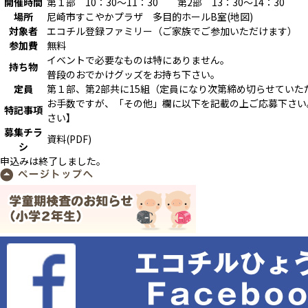
開催時間
第１部 10：30～11：30 第2部 13：30～14：30
場所
尼崎市すこやかプラザ 多目的ホールB室(
地図
)
対象者
エコチル登録ファミリー（ご家族でご参加いただけます）
参加費
無料
イベントで必要なものは特にありません。
持ち物
普段のおでかけグッズをお持ち下さい。
定員
第１部、第2部共に15組（定員になり次第締め切らせていた
お手数ですが、「その他」欄に以下を記載の上ご応募下さい。
特記事項
さい】
募集チラ
資料(PDF)
シ
申込みは終了しました。