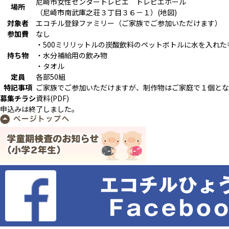
尼崎市女性センタートレピエ トレピエホール
場所
（尼崎市南武庫之荘３丁目３６－１）(
地図
)
対象者
エコチル登録ファミリー（ご家族でご参加いただけます）
参加費
なし
・500ミリリットルの炭酸飲料のペットボトルに水を入れた
持ち物
・水分補給用の飲み物
・タオル
定員
各部50組
特記事項
ご家族でご参加いただけますが、制作物はご家庭で１個とな
募集チラシ
資料(PDF)
申込みは終了しました。